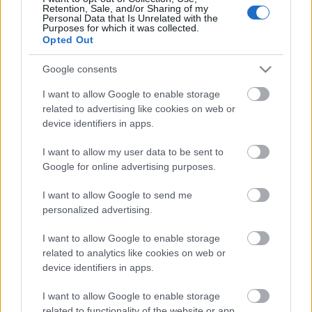
Marketing online can have many benefits in this day
Retention, Sale, and/or Sharing of my
Personal Data that Is Unrelated with the
and age. From increasing the scope of your business,
Purposes for which it was collected.
...
Opted Out
Google consents
Legjobb szintű marketing és
I want to allow Google to enable storage
marketing tippek a vállalkozás
related to advertising like cookies on web or
device identifiers in apps.
fellendítéséhez
I want to allow my user data to be sent to
webáruházkészítés
•
2020. április 15.
0
Google for online advertising purposes.
Legjobb szintű marketing és marketing tippek a
I want to allow Google to send me
vállalkozás fellendítéséhez
personalized advertising.
Bármely típusú vállalkozás számára, amelyet tervez
I want to allow Google to enable storage
...
related to analytics like cookies on web or
device identifiers in apps.
Tipps und Tricks zum Online-
I want to allow Google to enable storage
Shopping, die Sie brauchen
related to functionality of the website or app.