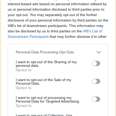
interest-based ads based on personal information utilized by
költeni rá, és jó lenne ingyenesen elkészíteni a
us or personal information disclosed to third parties prior to
weboldalt. Számos ...
your opt-out. You may separately opt-out of the further
disclosure of your personal information by third parties on the
WEBOLDAL KÉSZÍTÉS INFÓK
IAB’s list of downstream participants. This information may
also be disclosed by us to third parties on the
IAB’s List of
webáruházkészítés
•
2020. október 08.
0
Downstream Participants
that may further disclose it to other
third parties.
WEBOLDAL KÉSZÍTÉS INFÓK
Please note that this website/app uses one or more Google
A weboldal készítés során nemcsak a programozók,
Personal Data Processing Opt Outs
services and may gather and store information including but
grafikusok, marketingesek tapasztalatai és ismeretei
not limited to your visit or usage behaviour. You may click to
I want to opt-out of the Sharing of my
számítanak, hanem ...
personal data.
grant or deny consent to Google and its third-party tags to
Opted In
use your data for below specified purposes in below Google
Quality Advice On bmw i3 internet
consent section.
I want to opt-out of the Sale of my
Personal Data.
Marketing
Opted In
webáruházkészítés
•
2020. július 09.
0
I want to opt-out of processing my
Personal Data for Targeted Advertising.
Opted In
Quality Advice On bmw i3 internet Marketing
I want to opt-out of Collection, Use,