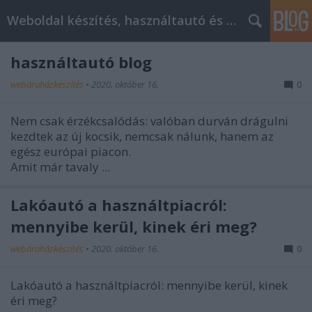
Weboldal készítés, használtautó és elektromos autó
használtautó blog
webáruházkészítés
•
2020. október 16.
0
Nem csak érzékcsalódás: valóban durván drágulni
kezdtek az új kocsik, nemcsak nálunk, hanem az
egész európai piacon.
Amit már tavaly ...
Lakóautó a használtpiacról:
mennyibe kerül, kinek éri meg?
webáruházkészítés
•
2020. október 16.
0
Lakóautó a használtpiacról: mennyibe kerül, kinek
éri meg?