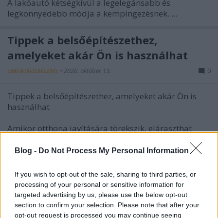
A lakóautó kétségkívül a legelegánsabb és
legkönnyedebb módja a kempingezésnek. ...
Tippek a belsőépítészethez,
amelyeket akár Ön is használhat
webáruházkészítés
•
2020. október 13.
0
Tippek a belsőépítészethez, amelyeket akár Ön is
használhat
Amikor otthona javítására törekszik, eláraszthat
minden dolgot, amit ...
Blog -
Do Not Process My Personal Information
Weboldal készítés ingyen
If you wish to opt-out of the sale, sharing to third parties, or
webáruházkészítés
•
2020. október 08.
0
processing of your personal or sensitive information for
targeted advertising by us, please use the below opt-out
section to confirm your selection. Please note that after your
Weboldal készítés ingyen
opt-out request is processed you may continue seeing
Első weboldalunk elkészítésekor nem akarunk sokat