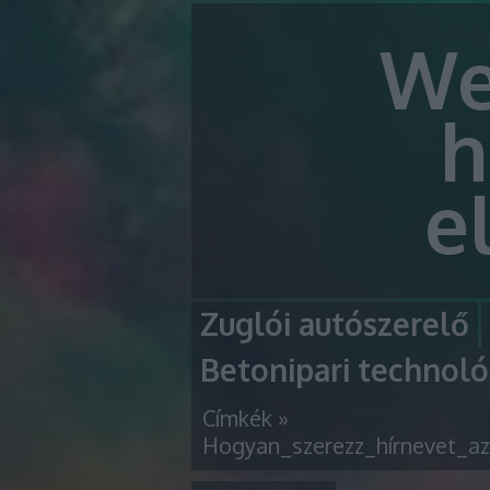
We
h
e
Zuglói autószerelő
Betonipari technoló
Címkék
»
Hogyan_szerezz_hírnevet_az