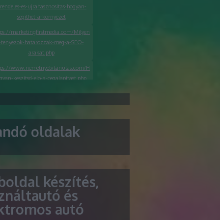
-rendeles-es-ujrahasznositas-hogyan-
segithet-a-kornyezet
tps://marketingfirstmedia.com/Milyen
-tenyezok-hatarozzak-meg-a-SEO-
arakat.php
tps://www.nemetnyelvtanulas.com/H
gyan-keszitsd-elo-a-cegalapitast.php
ttps://seoagenturwien.org/melyek-a-
egkeresettebb-taplalekkiegeszitok-az-
online-aruhazakban/
andó oldalak
ttps://seoagenturzurich.org/hogyan-
szulj-fel-egy-sikeres-arculattervezesi-
projektre/
oldal készítés,
ználtautó és
ktromos autó