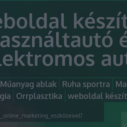
boldal készít
asználtautó 
lektromos au
Műanyag ablak
Ruha sportra
Ma
gia
Orrplasztika
weboldal készí
_online_marketing_eszközeivel?
ht