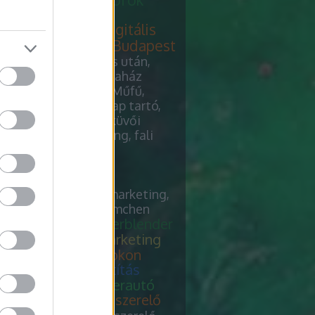
vői dekoráció
yparadicsom.hu
digitális
eting ügynökség Budapest
kapaszkodó
Szakítás után,
leménykutatás, irodaház
tás, Hollandpázsit, Műfű,
v webáruház, szórólap tartó,
nyomású mosó, esküvői
ció, digital marketing, fali
szodó
agy Google ADS
relő, down pillows,
egtisztítás, keresőmarketing,
uning, verblender riemchen
erelő
chiptuning, verblender
 pillows
keresőmarketing
egtisztítás felsőfokon
uning
szőnyegtisztítás
egtisztítás és teherautó
s
chiptuning, fűtésszerelő