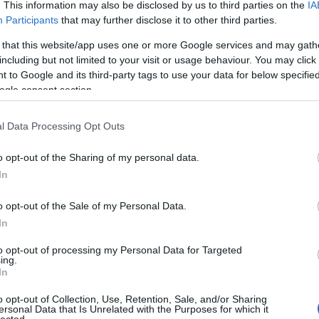
. This information may also be disclosed by us to third parties on the
IA
Participants
that may further disclose it to other third parties.
Bu
 that this website/app uses one or more Google services and may gath
kijelz
including but not limited to your visit or usage behaviour. You may click 
M
 to Google and its third-party tags to use your data for below specifi
ogle consent section.
Haszn
peter
számí
l Data Processing Opt Outs
mobil
szere
o opt-out of the Sharing of my personal data.
fűtéss
In
takarí
fűtéss
o opt-out of the Sale of my Personal Data.
Műfű, 
In
Ente
Lakás
to opt-out of processing my Personal Data for Targeted
Műfű,
ing.
tartó
In
dekorá
o opt-out of Collection, Use, Retention, Sale, and/or Sharing
kapa
ersonal Data that Is Unrelated with the Purposes for which it
laká
lected.