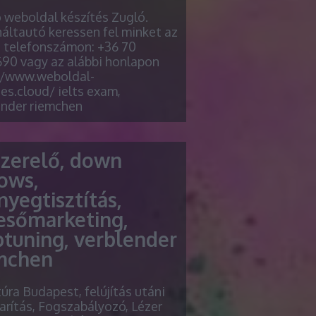
ó weboldal készítés Zugló.
áltautó keressen fel minket az
i telefonszámon: +36 70
90 vagy az alábbi honlapon
//www.weboldal-
es.cloud/ ielts exam,
ender riemchen
szerelő, down
lows,
nyegtisztítás,
esőmarketing,
ptuning, verblender
mchen
túra Budapest, felújítás utáni
arítás, Fogszabályozó, Lézer