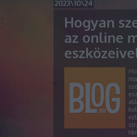
2023\10\24
Hogyan sze
az online 
eszközeive
Hog
ma
sze
esz
al
kul
ezt
str
hír