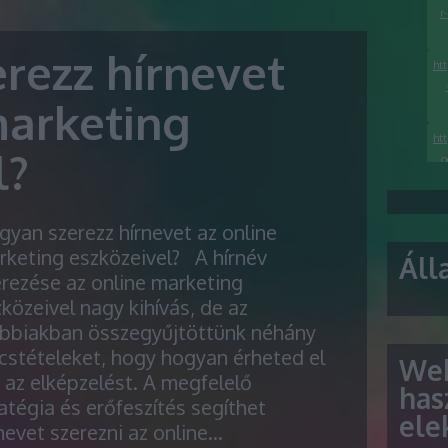
r
rezz hírnevet
ht
marketing
ht
l?
o
h
l
yan szerezz hírnevet az online
rketing eszközeivel? A hírnév
Áll
h
rezése az online marketing
ke
közeivel nagy kihívás, de az
ábbiakban összegyűjtöttünk néhány
cstételeket, hogy hogyan érheted el
Web
 az elképzelést. A megfelelő
has
atégia és erőfeszítés segíthet
ele
nevet szerezni az online…