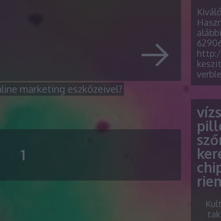
Kivál
Haszn
alább
62906
http:
keszit
verbl
line marketing eszközeivel?
víz
pil
sző
ker
1
chi
rie
Kul
tak