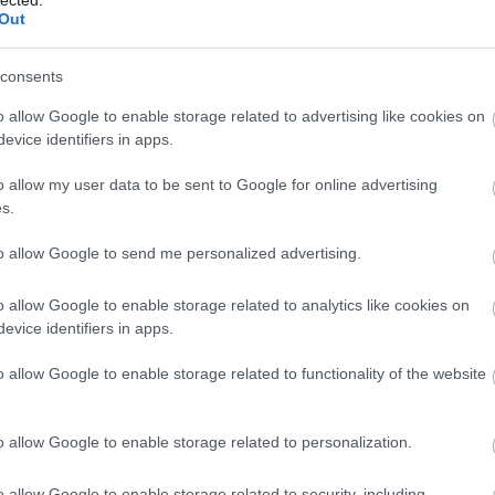
eskü
Out
part
mark
consents
fali 
o allow Google to enable storage related to advertising like cookies on
közvé
evice identifiers in apps.
takarí
kreatí
o allow my user data to be sent to Google for online advertising
magas
s.
dekorá
kapa
to allow Google to send me personalized advertising.
SEO v
vízsze
szőny
o allow Google to enable storage related to analytics like cookies on
chipt
evice identifiers in apps.
vízsz
down
o allow Google to enable storage related to functionality of the website
szőny
chipt
o allow Google to enable storage related to personalization.
szőny
bérlé
o allow Google to enable storage related to security, including