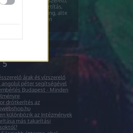
ender riemchen
vízszerelő,
pillows, szőnyegtisztítás,
őmarketing, chiptuning, alte
l, verblender riemchen
 5
sszerelő árak és vízszerelő
 angolul péter segítségével
embérlés Budapest - Minden
ülményre
r drótkerítés az
owebshop.hu
en különbözik az Intézmények
rítása más takarítási
soktól?