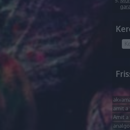
Mór 
gara
Ker
Fri
akvama
amit a 
Amit a 
analgo