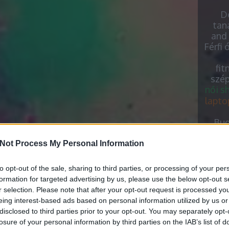
De
tan
and 
Férfi 
fit
szép
női s
lapto
Bud
Ip
Me
Not Process My Personal Information
w
H
to opt-out of the sale, sharing to third parties, or processing of your per
me
formation for targeted advertising by us, please use the below opt-out s
old
r selection. Please note that after your opt-out request is processed y
csere
eing interest-based ads based on personal information utilized by us or
disclosed to third parties prior to your opt-out. You may separately opt-
E
losure of your personal information by third parties on the IAB’s list of