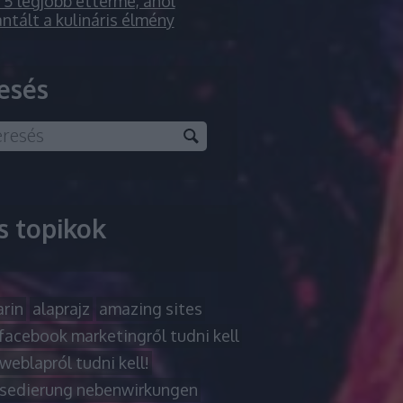
5 legjobb étterme, ahol
ntált a kulináris élmény
esés
ss topikok
rin
alaprajz
amazing sites
facebook marketingről tudni kell
weblapról tudni kell!
sedierung nebenwirkungen