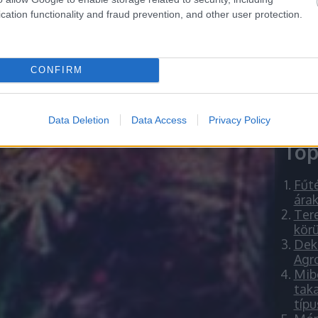
verbl
down 
cation functionality and fraud prevention, and other user protection.
keres
ziege
CONFIRM
Data Deletion
Data Access
Privacy Policy
Top
Fűté
árak
Ter
kör
Deko
Agr
Mib
taka
típu