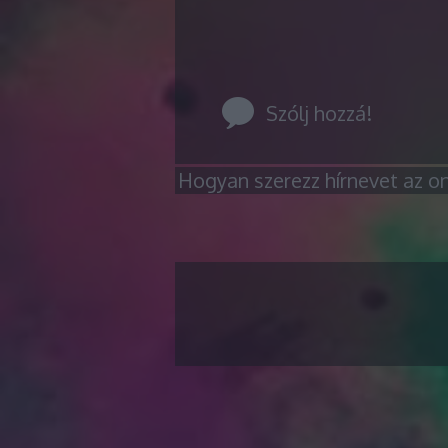
Szólj hozzá!
Hogyan szerezz hírnevet az on