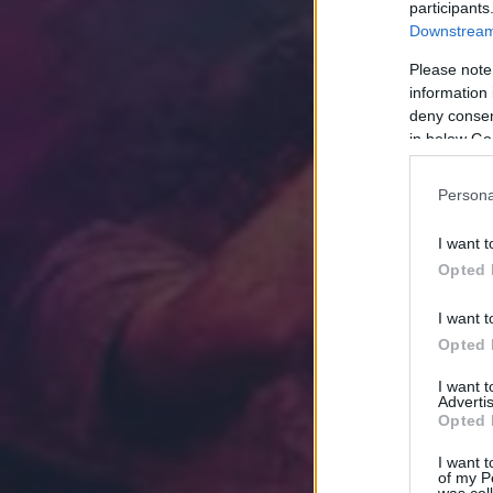
participants
Downstream 
Please note
information 
deny consent
in below Go
Persona
I want t
Opted 
I want t
Opted 
I want 
Advertis
Opted 
I want t
of my P
was col