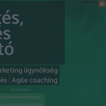
és,
és
tó
rketing ügynökség
tés
Agile coaching
Our Partners
https://realestateinvestmenttrust.hu
tps://autoalkatresz.reblog.hu/kontene