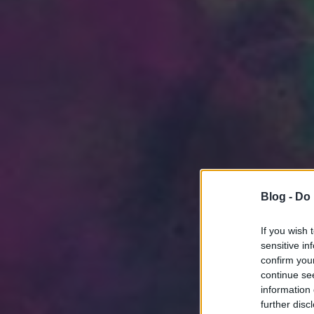
Blog -
Do 
If you wish 
sensitive in
confirm you
continue se
information 
further disc