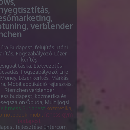
lows,
nyegtisztítás,
esőmarketing,
ptuning, verblender
mchen
túra Budapest, felújítás utáni
arítás, Fogszabályozó, Lézer
kerítés
sigual táska, Életvezetési
ácsadás, Fogszabályozó, Life
Money, Lézer kerítés, Márkás
óra, Mobil applikáció fejlesztés,
Riemchen verblender
ness budapest, kozmetika és
ségszalon Óbuda, Multijogsi
he fitness Budapest
kozmetika,
fitness gym
p, notebook ,mobil
budapest
apest fejlesztése Entercom,