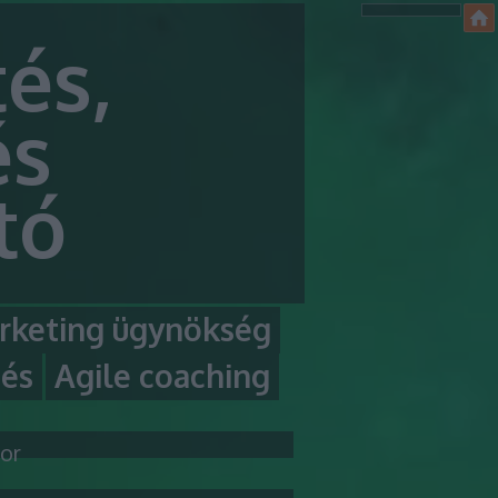
és,
és
tó
rketing ügynökség
tés
Agile coaching
or