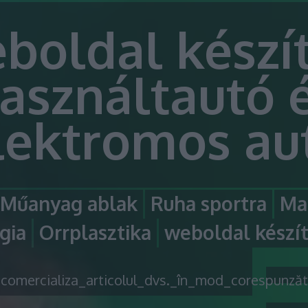
boldal készít
asználtautó 
lektromos au
Műanyag ablak
Ruha sportra
Ma
gia
Orrplasztika
weboldal készí
comercializa_articolul_dvs._în_mod_corespunzăt