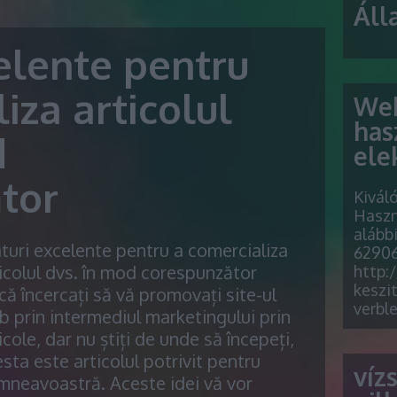
Áll
elente pentru
iza articolul
Web
has
d
ele
tor
Kivál
Haszn
alább
turi excelente pentru a comercializa
62906
icolul dvs. în mod corespunzător
http:
keszit
ă încercați să vă promovați site-ul
verbl
 prin intermediul marketingului prin
icole, dar nu știți de unde să începeți,
sta este articolul potrivit pentru
víz
neavoastră. Aceste idei vă vor