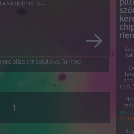
pil
ta să obțineți o…
sző
ker
chi
rie
Kul
tak
ercializa articolul dvs. în mod
De
tan
and 
Férfi 
fit
szép
1
női s
lapto
Bud