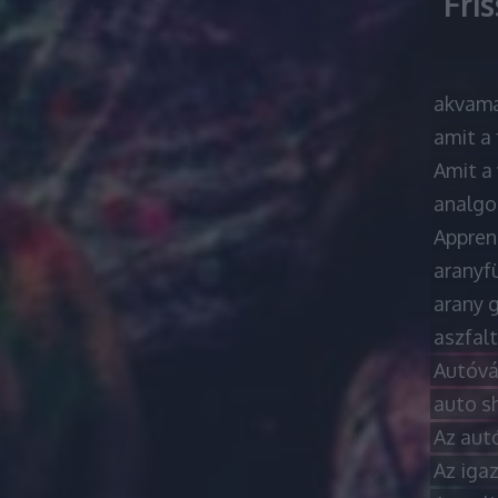
Fri
akvama
amit a 
Amit a 
analgo
Apprene
aranyf
arany 
aszfal
Autóvás
auto s
Az autó
Az igaz