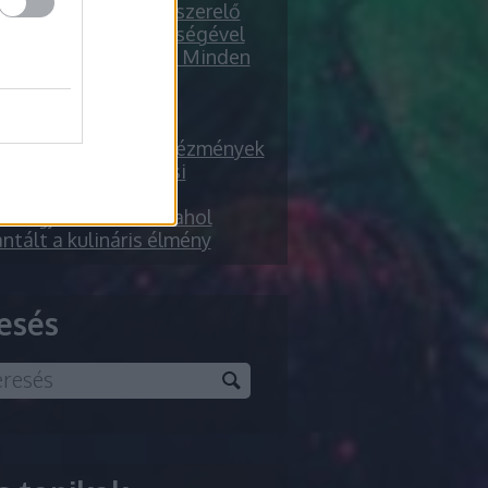
sszerelő árak és vízszerelő
 angolul péter segítségével
embérlés Budapest - Minden
ülményre
r drótkerítés az
owebshop.hu
en különbözik az Intézmények
rítása más takarítási
soktól?
5 legjobb étterme, ahol
ntált a kulináris élmény
esés