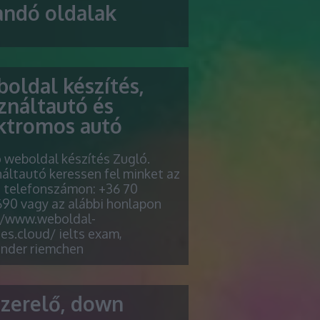
andó oldalak
oldal készítés,
ználtautó és
ktromos autó
ó weboldal készítés Zugló.
áltautó keressen fel minket az
i telefonszámon: +36 70
90 vagy az alábbi honlapon
//www.weboldal-
es.cloud/ ielts exam,
ender riemchen
szerelő, down