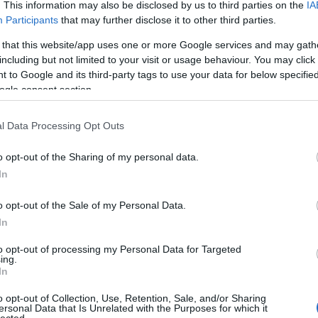
takarí
. This information may also be disclosed by us to third parties on the
IA
fűtéss
Participants
that may further disclose it to other third parties.
Műfű, 
 that this website/app uses one or more Google services and may gath
Ente
including but not limited to your visit or usage behaviour. You may click 
Lakás
 to Google and its third-party tags to use your data for below specifi
Műfű,
ogle consent section.
tartó
dekorá
kapa
l Data Processing Opt Outs
laká
eskü
o opt-out of the Sharing of my personal data.
part
In
mark
fali 
o opt-out of the Sale of my Personal Data.
közvé
In
takarí
kreatí
to opt-out of processing my Personal Data for Targeted
ing.
magas
In
dekorá
kapa
o opt-out of Collection, Use, Retention, Sale, and/or Sharing
SEO v
ersonal Data that Is Unrelated with the Purposes for which it
lected.