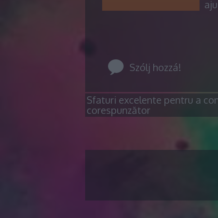
aju
Szólj hozzá!
Sfaturi excelente pentru a com
corespunzător