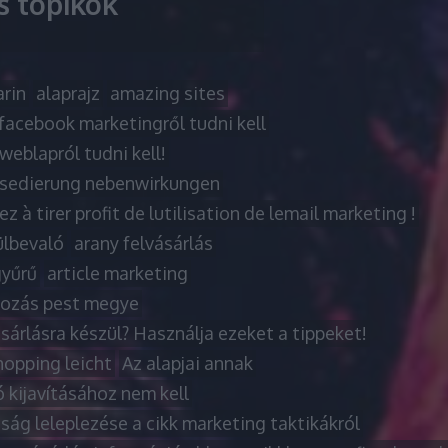
ss topikok
rin
alaprajz
amazing sites
facebook marketingről tudni kell
weblapról tudni kell!
sedierung nebenwirkungen
z à tirer profit de lutilisation de lemail marketing !
ülbevaló
arany felvásárlás
gyűrű
article marketing
tozás pest megye
árlásra készül? Használja ezeket a tippeket!
hopping leicht
Az alapjai annak
 kijavításához nem kell
ság leleplezése a cikk marketing taktikákról