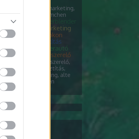
relő, down pillows,
egtisztítás, keresőmarketing,
uning, verblender riemchen
erelő
chiptuning, verblender
 pillows
keresőmarketing
egtisztítás felsőfokon
uning
szőnyegtisztítás
egtisztítás és teherautó
s
chiptuning, fűtésszerelő
ender riemchen
vízszerelő,
pillows, szőnyegtisztítás,
őmarketing, chiptuning, alte
l, verblender riemchen
 5