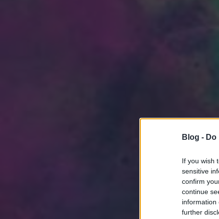
Blog -
Do 
If you wish 
sensitive in
confirm you
continue se
information 
further disc