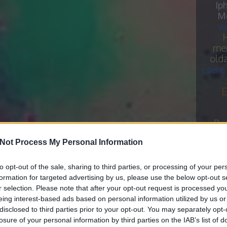
Ip
Me
w
H
me
old
csere
E
Bu
kijelz
Not Process My Personal Information
M
Haszn
to opt-out of the sale, sharing to third parties, or processing of your per
peter
formation for targeted advertising by us, please use the below opt-out s
számí
r selection. Please note that after your opt-out request is processed y
mobil
eing interest-based ads based on personal information utilized by us or
szere
disclosed to third parties prior to your opt-out. You may separately opt-
losure of your personal information by third parties on the IAB’s list of
fűtéss