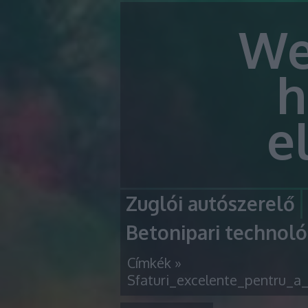
We
h
e
Zuglói autószerelő
Betonipari technoló
Címkék
»
Sfaturi_excelente_pentru_a_