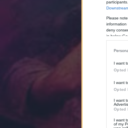
participants
Downstream 
Please note
information 
deny consent
in below Go
Persona
I want t
Opted 
I want t
Opted 
I want 
Advertis
Opted 
I want t
of my P
was col