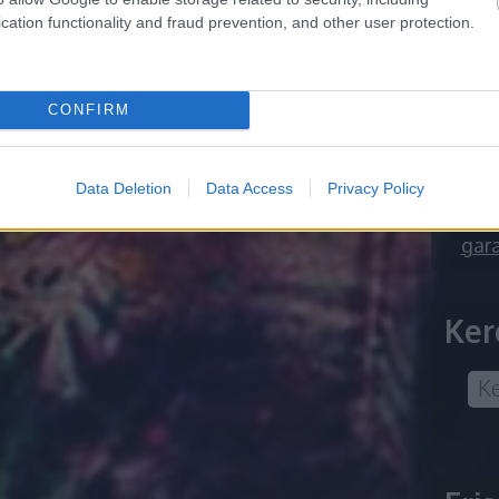
Fűté
cation functionality and fraud prevention, and other user protection.
árak
Ter
kör
Deko
CONFIRM
Agr
Mib
taka
Data Deletion
Data Access
Privacy Policy
típu
Mór 
gara
Ker