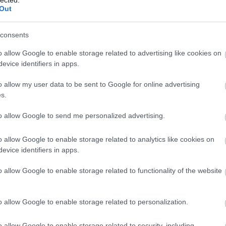
vízsze
Out
szőny
chipt
vízsz
consents
down
o allow Google to enable storage related to advertising like cookies on
szőny
evice identifiers in apps.
chipt
szőny
o allow my user data to be sent to Google for online advertising
bérlé
s.
verbl
down 
to allow Google to send me personalized advertising.
keres
ziege
o allow Google to enable storage related to analytics like cookies on
evice identifiers in apps.
o allow Google to enable storage related to functionality of the website
o allow Google to enable storage related to personalization.
Top
o allow Google to enable storage related to security, including