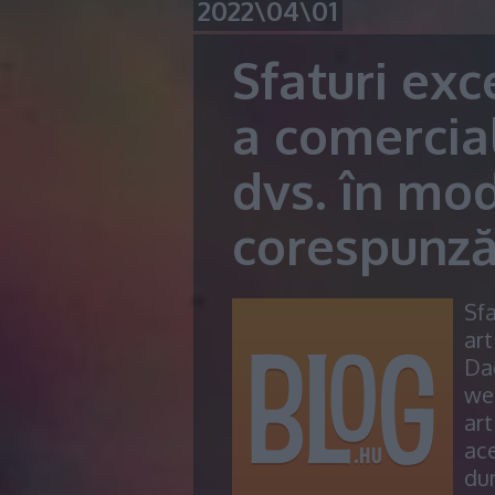
2022\04\01
Sfaturi exc
a comercial
dvs. în mo
corespunză
Sfa
art
Dac
web
art
ace
dum