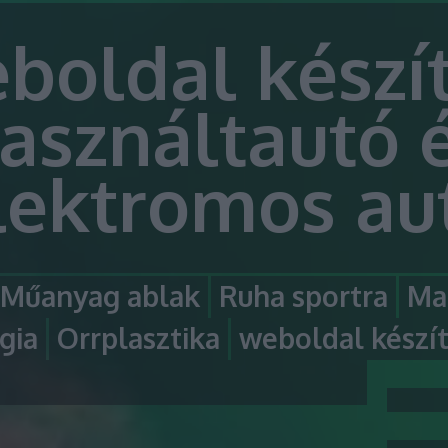
boldal készít
asználtautó 
lektromos au
Műanyag ablak
Ruha sportra
Ma
gia
Orrplasztika
weboldal készí