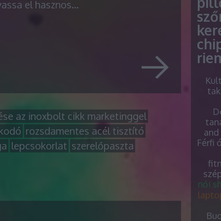
pil
vassa el hasznos…
sző
ker
chi
rie
Kul
tak
De
se az inoxbolt cikk marketinggel
tan
zkodó
rozsdamentes acél tisztító
and 
Férfi 
ga
lepcsokorlat
szerelőpaszta
fit
szép
női s
lapto
Bud