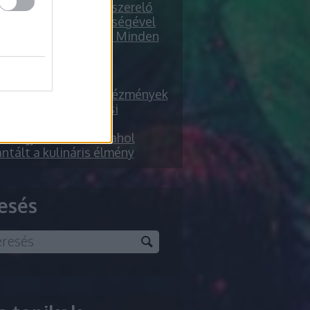
sszerelő árak és vízszerelő
 angolul péter segítségével
embérlés Budapest - Minden
ülményre
r drótkerítés az
owebshop.hu
en különbözik az Intézmények
rítása más takarítási
soktól?
5 legjobb étterme, ahol
ntált a kulináris élmény
esés