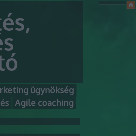
és,
és
tó
rketing ügynökség
tés
Agile coaching