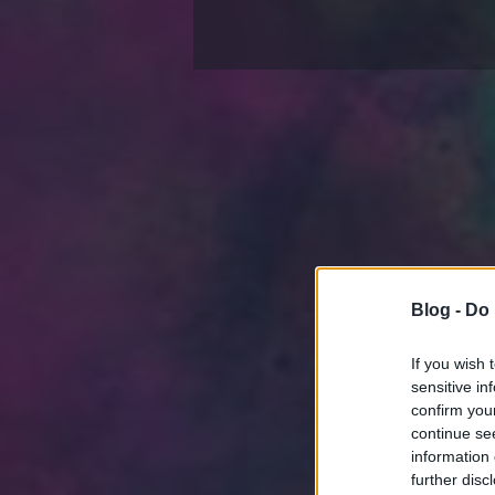
Blog -
Do 
If you wish 
sensitive in
confirm you
continue se
information 
further disc