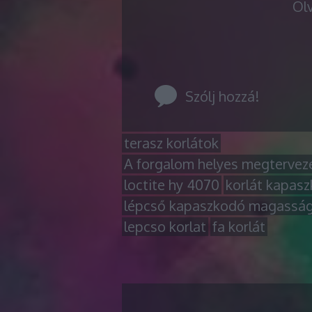
Ol
Szólj hozzá!
terasz korlátok
A forgalom helyes megtervezé
loctite hy 4070
korlát kapas
lépcső kapaszkodó magassá
lepcso korlat
fa korlát