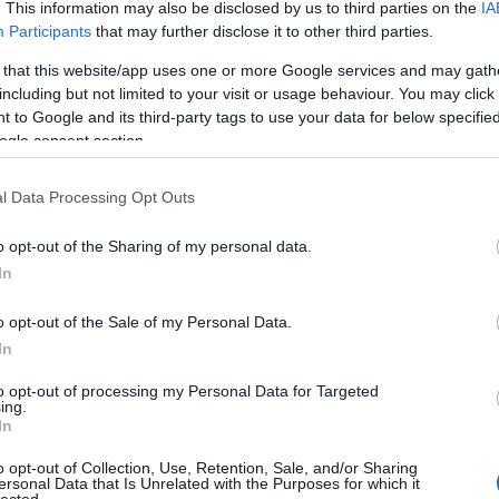
takarí
. This information may also be disclosed by us to third parties on the
IA
fűtéss
Participants
that may further disclose it to other third parties.
Műfű, 
 that this website/app uses one or more Google services and may gath
Ente
including but not limited to your visit or usage behaviour. You may click 
Lakás
 to Google and its third-party tags to use your data for below specifi
Műfű,
ogle consent section.
tartó
dekorá
kapa
l Data Processing Opt Outs
laká
eskü
o opt-out of the Sharing of my personal data.
part
In
mark
fali 
o opt-out of the Sale of my Personal Data.
közvé
In
takarí
kreatí
to opt-out of processing my Personal Data for Targeted
ing.
magas
In
dekorá
kapa
o opt-out of Collection, Use, Retention, Sale, and/or Sharing
SEO v
ersonal Data that Is Unrelated with the Purposes for which it
lected.