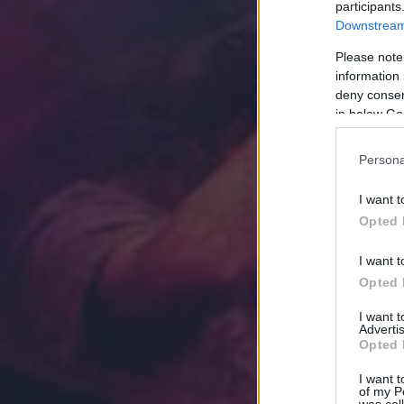
participants
Downstream 
Please note
information 
deny consent
in below Go
Persona
I want t
Opted 
I want t
Opted 
I want 
Advertis
Opted 
I want t
of my P
was col