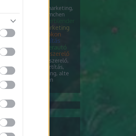
relő, down pillows,
egtisztítás, keresőmarketing,
uning, verblender riemchen
erelő
chiptuning, verblender
 pillows
keresőmarketing
egtisztítás felsőfokon
uning
szőnyegtisztítás
egtisztítás és teherautó
s
chiptuning, fűtésszerelő
ender riemchen
vízszerelő,
pillows, szőnyegtisztítás,
őmarketing, chiptuning, alte
l, verblender riemchen
 5