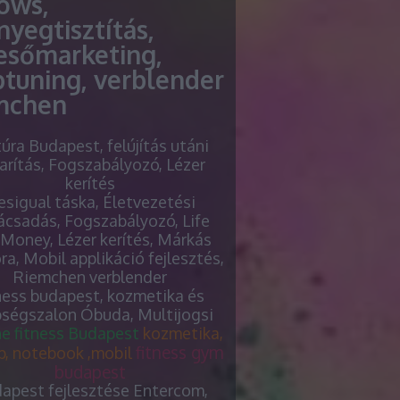
lows,
nyegtisztítás,
esőmarketing,
ptuning, verblender
mchen
túra Budapest, felújítás utáni
arítás, Fogszabályozó, Lézer
kerítés
sigual táska, Életvezetési
ácsadás, Fogszabályozó, Life
Money, Lézer kerítés, Márkás
óra, Mobil applikáció fejlesztés,
Riemchen verblender
ness budapest, kozmetika és
ségszalon Óbuda, Multijogsi
he fitness Budapest
kozmetika,
fitness gym
p, notebook ,mobil
budapest
apest fejlesztése Entercom,