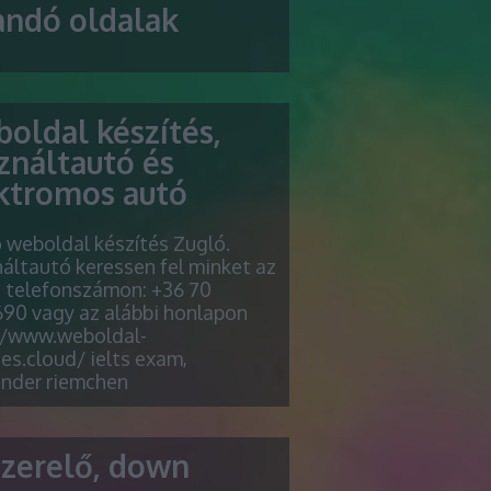
andó oldalak
oldal készítés,
ználtautó és
ktromos autó
ó weboldal készítés Zugló.
áltautó keressen fel minket az
i telefonszámon: +36 70
90 vagy az alábbi honlapon
//www.weboldal-
es.cloud/ ielts exam,
ender riemchen
szerelő, down