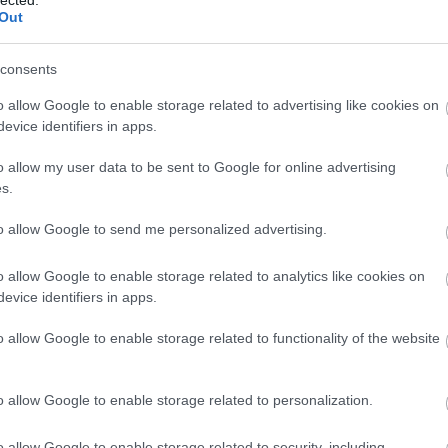
vízsze
Out
szőny
chipt
vízsz
consents
down
o allow Google to enable storage related to advertising like cookies on
szőny
evice identifiers in apps.
chipt
szőny
o allow my user data to be sent to Google for online advertising
bérlé
s.
verbl
down 
to allow Google to send me personalized advertising.
keres
ziege
o allow Google to enable storage related to analytics like cookies on
evice identifiers in apps.
o allow Google to enable storage related to functionality of the website
o allow Google to enable storage related to personalization.
Top
o allow Google to enable storage related to security, including