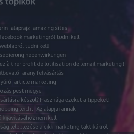
ss topikok
rin
alaprajz
amazing sites
facebook marketingről tudni kell
weblapról tudni kell!
sedierung nebenwirkungen
z à tirer profit de lutilisation de lemail marketing !
ülbevaló
arany felvásárlás
gyűrű
article marketing
tozás pest megye
árlásra készül? Használja ezeket a tippeket!
hopping leicht
Az alapjai annak
 kijavításához nem kell
ság leleplezése a cikk marketing taktikákról