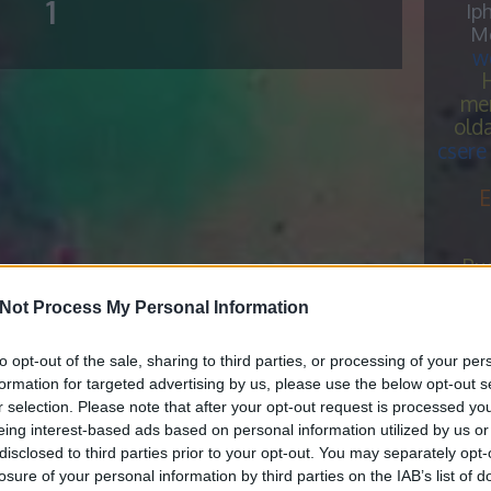
1
Ip
Me
w
H
me
old
csere
E
Bu
kijelz
Not Process My Personal Information
M
Haszn
to opt-out of the sale, sharing to third parties, or processing of your per
peter
formation for targeted advertising by us, please use the below opt-out s
számí
r selection. Please note that after your opt-out request is processed y
mobil
eing interest-based ads based on personal information utilized by us or
szere
disclosed to third parties prior to your opt-out. You may separately opt-
losure of your personal information by third parties on the IAB’s list of
fűtéss