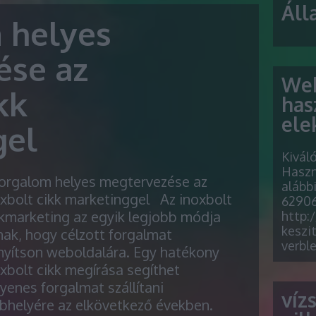
Áll
 helyes
ése az
Web
kk
has
ele
gel
Kivál
Haszn
forgalom helyes megtervezése az
alább
xbolt cikk marketinggel Az inoxbolt
62906
kmarketing az egyik legjobb módja
http:
keszit
ak, hogy célzott forgalmat
verbl
nyítson weboldalára. Egy hatékony
xbolt cikk megírása segíthet
yenes forgalmat szállítani
víz
bhelyére az elkövetkező években.