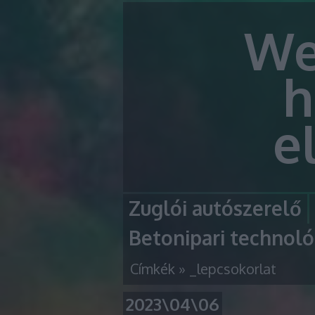
We
h
e
Zuglói autószerelő
Betonipari technoló
Címkék
»
_lepcsokorlat
2023\04\06