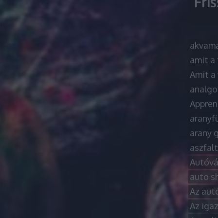
Fri
akvama
amit a 
Amit a 
analgo
Apprene
aranyf
arany 
aszfal
Autóvás
auto s
Az autó
Az igaz