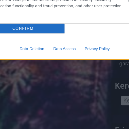
Fűté
cation functionality and fraud prevention, and other user protection.
árak
Ter
kör
Deko
CONFIRM
Agr
Mib
taka
Data Deletion
Data Access
Privacy Policy
típu
Mór 
gara
Ker