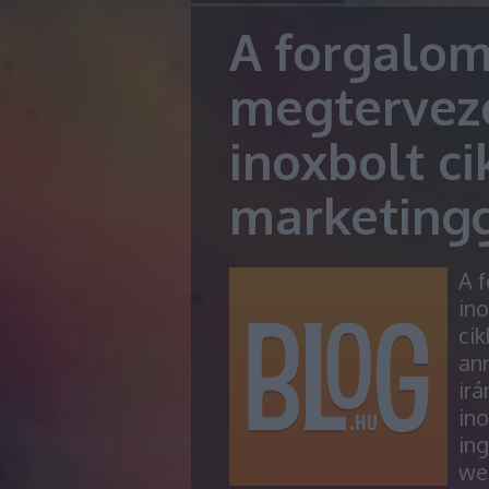
A forgalom
megtervez
inoxbolt ci
marketing
A 
ino
cik
ann
irá
ino
ing
we