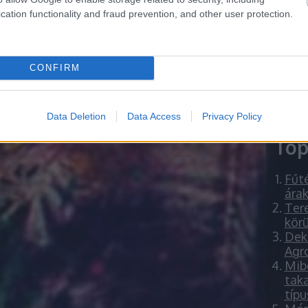
verbl
down 
cation functionality and fraud prevention, and other user protection.
keres
ziege
CONFIRM
Data Deletion
Data Access
Privacy Policy
Top
Fűté
árak
Ter
kör
Deko
Agr
Mib
taka
típu