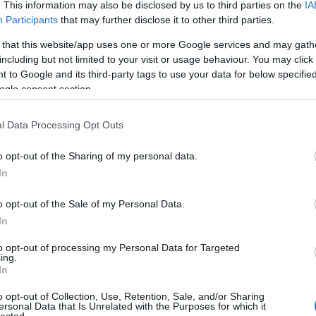
. This information may also be disclosed by us to third parties on the
IA
Participants
that may further disclose it to other third parties.
Bu
aviátor
ray ban napszemüveg
 that this website/app uses one or more Google services and may gath
kijelz
including but not limited to your visit or usage behaviour. You may click 
M
choo
rayban
rayban napszemüveg
 to Google and its third-party tags to use your data for below specifi
 legyen
ogle consent section.
Haszn
peter
lunk!
számí
l Data Processing Opt Outs
mobil
szere
o opt-out of the Sharing of my personal data.
fűtéss
In
takarí
fűtéss
1
o opt-out of the Sale of my Personal Data.
Műfű, 
In
Ente
Lakás
to opt-out of processing my Personal Data for Targeted
Műfű,
ing.
tartó
In
dekorá
o opt-out of Collection, Use, Retention, Sale, and/or Sharing
kapa
ersonal Data that Is Unrelated with the Purposes for which it
laká
lected.