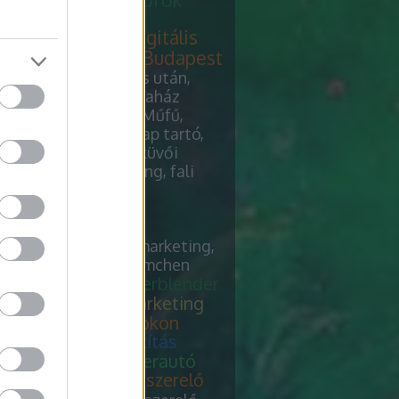
vői dekoráció
yparadicsom.hu
digitális
eting ügynökség Budapest
kapaszkodó
Szakítás után,
leménykutatás, irodaház
tás, Hollandpázsit, Műfű,
v webáruház, szórólap tartó,
nyomású mosó, esküvői
ció, digital marketing, fali
szodó
agy Google ADS
relő, down pillows,
egtisztítás, keresőmarketing,
uning, verblender riemchen
erelő
chiptuning, verblender
 pillows
keresőmarketing
egtisztítás felsőfokon
uning
szőnyegtisztítás
egtisztítás és teherautó
s
chiptuning, fűtésszerelő