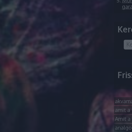
Mór 
gara
Ker
Fri
akvama
amit a 
Amit a 
analgo