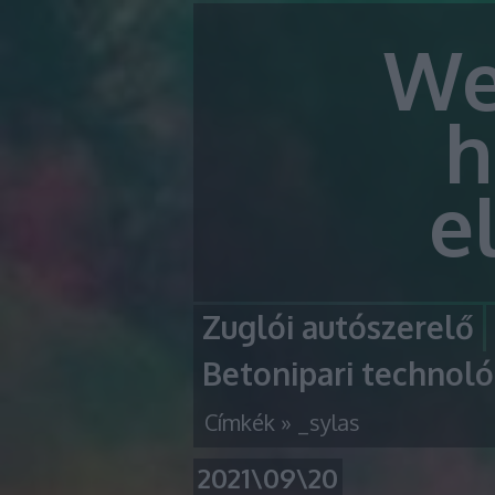
We
h
e
Zuglói autószerelő
Betonipari technoló
Címkék
»
_sylas
2021\09\20