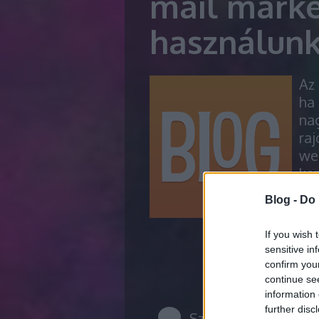
mail marke
használunk
Az 
ha
na
ra
we
ker
ma
Blog -
Do 
tal
ál
If you wish 
sensitive in
confirm you
continue se
information 
further disc
Szólj hozzá!