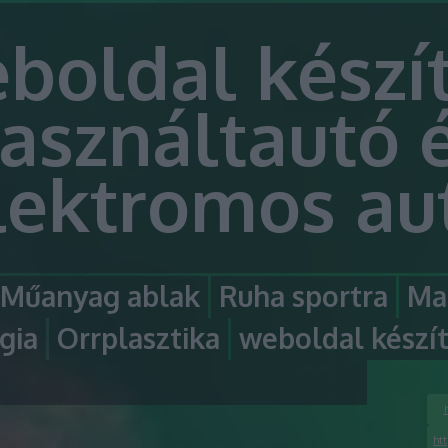
boldal készít
asználtautó 
lektromos au
Műanyag ablak
Ruha sportra
Ma
gia
Orrplasztika
weboldal készí
ht