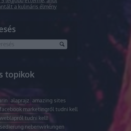
5 legjobb étterme, ahol
ntált a kulináris élmény
esés
ss topikok
rin
alaprajz
amazing sites
facebook marketingről tudni kell
weblapról tudni kell!
sedierung nebenwirkungen