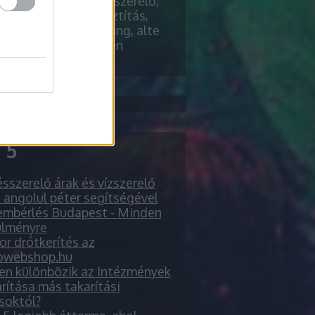
ender riemchen
vízszerelő,
pillows, szőnyegtisztítás,
őmarketing, chiptuning, alte
l, verblender riemchen
 5
sszerelő árak és vízszerelő
 angolul péter segítségével
embérlés Budapest - Minden
ülményre
r drótkerítés az
owebshop.hu
en különbözik az Intézmények
rítása más takarítási
soktól?