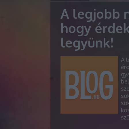
A legjobb 
hogy érde
legyünk!
A 
ér
gya
bel
sz
so
sok
köz
sz