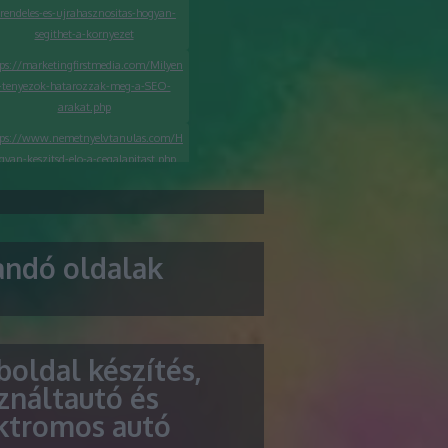
-rendeles-es-ujrahasznositas-hogyan-
segithet-a-kornyezet
tps://marketingfirstmedia.com/Milyen
-tenyezok-hatarozzak-meg-a-SEO-
arakat.php
tps://www.nemetnyelvtanulas.com/H
gyan-keszitsd-elo-a-cegalapitast.php
ttps://seoagenturwien.org/melyek-a-
egkeresettebb-taplalekkiegeszitok-az-
online-aruhazakban/
andó oldalak
ttps://seoagenturzurich.org/hogyan-
szulj-fel-egy-sikeres-arculattervezesi-
projektre/
oldal készítés,
ználtautó és
ktromos autó