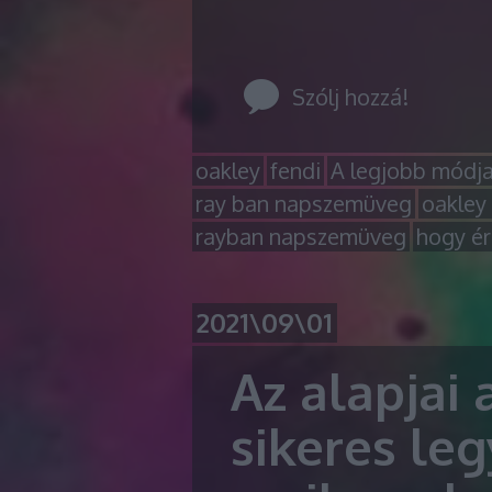
Szólj hozzá!
oakley
fendi
A legjobb módj
ray ban napszemüveg
oakley
rayban napszemüveg
hogy é
2021\09\01
Az alapjai
sikeres leg