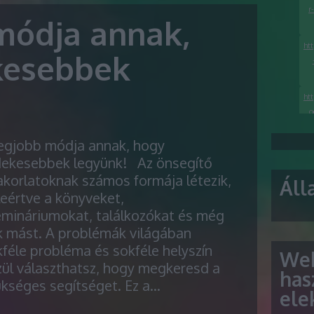
r
módja annak,
ht
kesebbek
ht
o
h
legjobb módja annak, hogy
l
dekesebbek legyünk! Az önsegítő
korlatoknak számos formája létezik,
Áll
h
eértve a könyveket,
ke
emináriumokat, találkozókat és még
k mást. A problémák világában
féle probléma és sokféle helyszín
Web
ül választhatsz, hogy megkeresd a
has
ükséges segítséget. Ez a…
ele