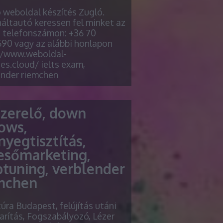
ó weboldal készítés Zugló.
áltautó keressen fel minket az
i telefonszámon: +36 70
90 vagy az alábbi honlapon
//www.weboldal-
es.cloud/ ielts exam,
ender riemchen
szerelő, down
lows,
nyegtisztítás,
esőmarketing,
ptuning, verblender
mchen
túra Budapest, felújítás utáni
arítás, Fogszabályozó, Lézer