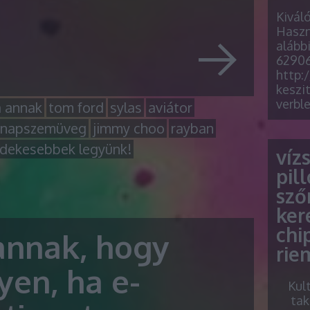
Kivál
Haszn
alább
62906
http:
keszit
verbl
a annak
tom ford
sylas
aviátor
 napszemüveg
jimmy choo
rayban
rdekesebbek legyünk!
víz
pil
sző
ker
chi
 annak, hogy
rie
yen, ha e-
Kul
tak