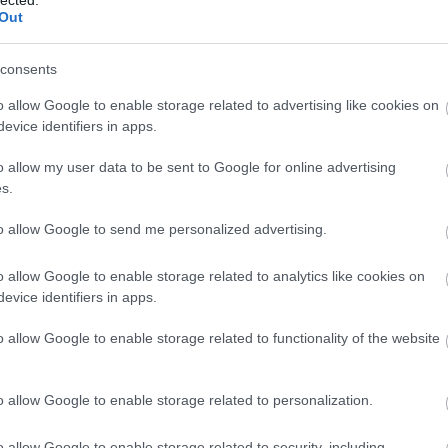
eskü
Out
part
mark
consents
fali 
o allow Google to enable storage related to advertising like cookies on
közvé
evice identifiers in apps.
takarí
kreatí
o allow my user data to be sent to Google for online advertising
magas
s.
dekorá
kapa
to allow Google to send me personalized advertising.
SEO v
vízsze
szőny
o allow Google to enable storage related to analytics like cookies on
chipt
evice identifiers in apps.
vízsz
down
o allow Google to enable storage related to functionality of the website
szőny
chipt
o allow Google to enable storage related to personalization.
szőny
bérlé
o allow Google to enable storage related to security, including