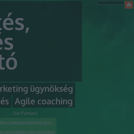
és,
és
tó
rketing ügynökség
tés
Agile coaching
Our Partners
https://realestateinvestmenttrust.hu
tps://autoalkatresz.reblog.hu/kontene